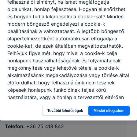
felhasználói élményt, ha ismét meglátogatja
oldalunkat, honlap fejlesztése. Hogyan ellenőrizheti
és hogyan tudja kikapcsolni a cookie-kat? Minden
modern böngésző engedélyezi a cookie-k
beállításának a változtatását. A legtöbb böngésző
alapértelmezettként automatikusan elfogadja a
cookie-kat, de ezek általában megváltoztathatók.
Felhívjuk figyelmét, hogy mivel a cookie-k célja
honlapunk használhatóságának és folyamatainak
megkönnyítése vagy lehetővé tétele, a cookie-k
Dunaújvárosi Szakképzési Centrum
alkalmazásának megakadályozása vagy törlése által
Dunaferr Technikum és Szakképző Iskola
előfordulhat, hogy felhasználóink nem lesznek
képesek honlapunk funkcióinak teljes körű
használatára, vagy a honlap a tervezettől eltérően
2400 Dunaújváros, Vasmű tér 3.
fog működni böngészőjében.
További lehetőségek
Mindet elfogadom
Teams
KRÉTA
Telefon:
+36 25 413 842