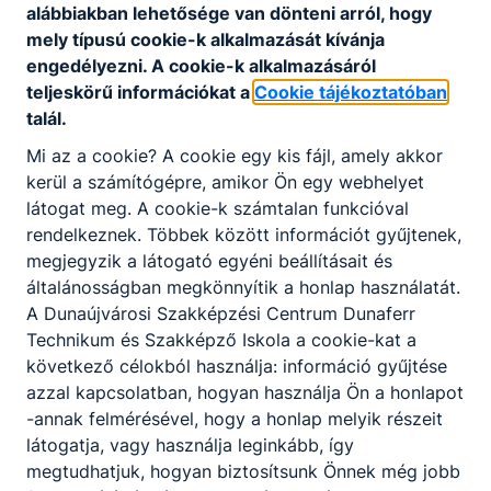
alábbiakban lehetősége van dönteni arról, hogy
mely típusú cookie-k alkalmazását kívánja
engedélyezni. A cookie-k alkalmazásáról
teljeskörű információkat a
Cookie tájékoztatóban
talál.
Partnereink
Mi az a cookie? A cookie egy kis fájl, amely akkor
kerül a számítógépre, amikor Ön egy webhelyet
látogat meg. A cookie-k számtalan funkcióval
rendelkeznek. Többek között információt gyűjtenek,
megjegyzik a látogató egyéni beállításait és
általánosságban megkönnyítik a honlap használatát.
A Dunaújvárosi Szakképzési Centrum Dunaferr
Technikum és Szakképző Iskola a cookie-kat a
következő célokból használja: információ gyűjtése
azzal kapcsolatban, hogyan használja Ön a honlapot
-annak felmérésével, hogy a honlap melyik részeit
látogatja, vagy használja leginkább, így
megtudhatjuk, hogyan biztosítsunk Önnek még jobb