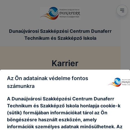
Dunaújvárosi Szakképzési Centrum Dunaferr
Technikum és Szakképző Iskola
Karrier
Az Ön adatainak védelme fontos
/
Főoldal
Karrier
számunkra
A Dunaújvárosi Szakképzési Centrum Dunaferr
Technikum és Szakképző Iskola honlapja cookie-k
Jelenleg nincsenek aktív álláshirdetéseink
(sütik) formájában információkat tárol az Ön
böngészésre használt eszközén, amely
Vissza a főoldalra
információk személyes adatnak minősülhetnek. Az