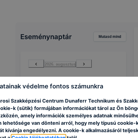
Eseménynaptár
Mutasd mind
‹
›
2026. augusztus
H
K
Sze
Cs
P
Szo
V
atainak védelme fontos számunkra
27
28
29
30
31
1
2
3
4
5
6
7
8
9
rosi Szakképzési Centrum Dunaferr Technikum és Szakk
ookie-k (sütik) formájában információkat tárol az Ön bön
10
11
12
13
14
15
16
szközén, amely információk személyes adatnak minősülhe
17
18
19
20
21
22
23
n lehetősége van dönteni arról, hogy mely típusú cookie-
t kívánja engedélyezni. A cookie-k alkalmazásáról teljes
24
25
26
27
28
29
30
kat a
Cookie tájékoztatóban
talál.