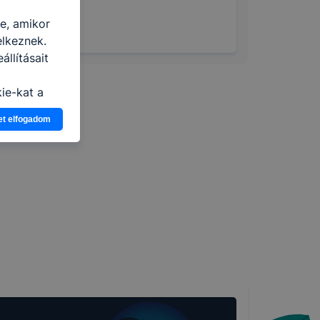
re, amikor
elkeznek.
llításait
i
ie-kat a
n, hogyan
et elfogadom
zeit
ítsunk Önnek
lap
-kat?
ztatását. A
kie-kat, de
ookie-k
 vagy
ése által
kcióinak
ödni