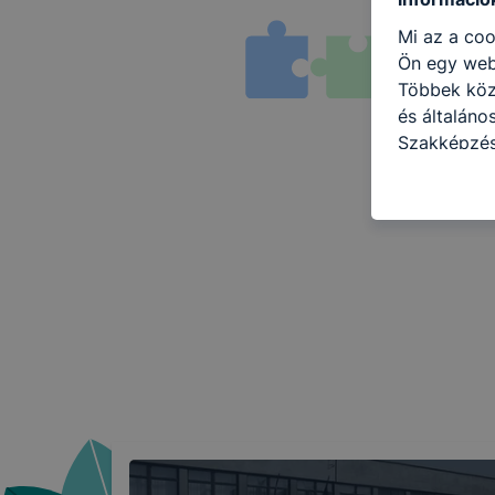
Mi az a coo
Ön egy web
Többek közö
és általáno
Szakképzés
következő c
használja Ö
látogatja, 
még jobb fe
fejlesztése
Minden mode
legtöbb bö
ezek általá
célja honl
lehetővé té
előfordulha
teljes körű
böngészőjé