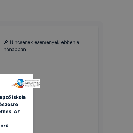
🔎 Nincsenek események ebben a
hónapban
épző Iskola
gészésre
tnek. Az
k
körű