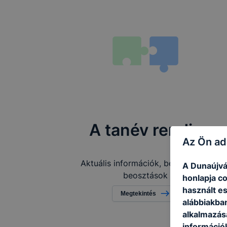
A tanév rendje
Az Ön ad
Aktuális információk, befizetések,
A Dunaújvá
beosztások
honlapja c
használt e
Megtekintés
alábbiakba
alkalmazásá
információ