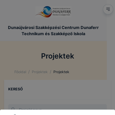
Dunaújvárosi Szakképzési Centrum Dunaferr
Technikum és Szakképző Iskola
Projektek
/
/
Főoldal
Projektek
Projektek
KERESŐ