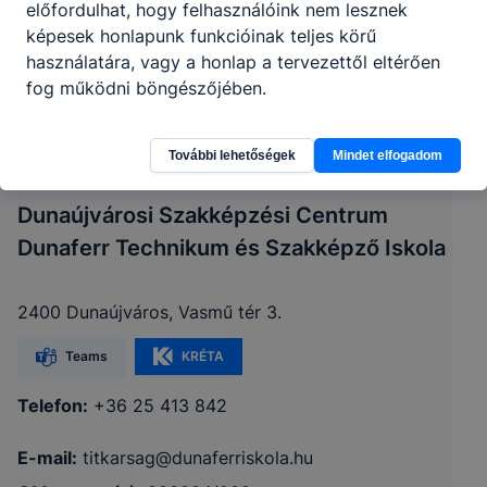
előfordulhat, hogy felhasználóink nem lesznek
képesek honlapunk funkcióinak teljes körű
használatára, vagy a honlap a tervezettől eltérően
fog működni böngészőjében.
További lehetőségek
Mindet elfogadom
Dunaújvárosi Szakképzési Centrum
Dunaferr Technikum és Szakképző Iskola
2400 Dunaújváros, Vasmű tér 3.
Teams
KRÉTA
Telefon:
+36 25 413 842
E-mail:
titkarsag@dunaferriskola.hu