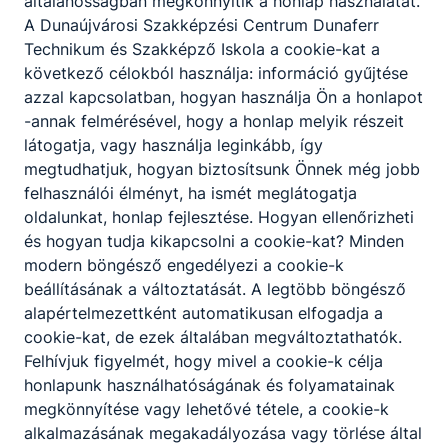
általánosságban megkönnyítik a honlap használatát.
A Dunaújvárosi Szakképzési Centrum Dunaferr
Technikum és Szakképző Iskola a cookie-kat a
következő célokból használja: információ gyűjtése
Partnereink
azzal kapcsolatban, hogyan használja Ön a honlapot
-annak felmérésével, hogy a honlap melyik részeit
látogatja, vagy használja leginkább, így
megtudhatjuk, hogyan biztosítsunk Önnek még jobb
felhasználói élményt, ha ismét meglátogatja
oldalunkat, honlap fejlesztése. Hogyan ellenőrizheti
és hogyan tudja kikapcsolni a cookie-kat? Minden
modern böngésző engedélyezi a cookie-k
beállításának a változtatását. A legtöbb böngésző
alapértelmezettként automatikusan elfogadja a
cookie-kat, de ezek általában megváltoztathatók.
Felhívjuk figyelmét, hogy mivel a cookie-k célja
honlapunk használhatóságának és folyamatainak
megkönnyítése vagy lehetővé tétele, a cookie-k
alkalmazásának megakadályozása vagy törlése által