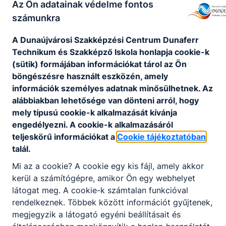
Az Ön adatainak védelme fontos
számunkra
Projektek
A Dunaújvárosi Szakképzési Centrum Dunaferr
Technikum és Szakképző Iskola honlapja cookie-k
(sütik) formájában információkat tárol az Ön
böngészésre használt eszközén, amely
Széchenyi 2020 projektek
információk személyes adatnak minősülhetnek. Az
alábbiakban lehetősége van dönteni arról, hogy
mely típusú cookie-k alkalmazását kívánja
engedélyezni. A cookie-k alkalmazásáról
Nincs találat
teljeskörű információkat a
Cookie tájékoztatóban
talál.
Mi az a cookie? A cookie egy kis fájl, amely akkor
kerül a számítógépre, amikor Ön egy webhelyet
látogat meg. A cookie-k számtalan funkcióval
rendelkeznek. Többek között információt gyűjtenek,
megjegyzik a látogató egyéni beállításait és